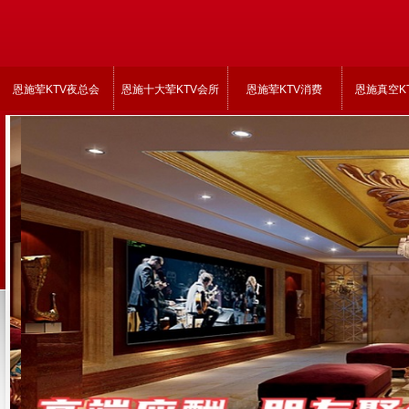
恩施荤KTV夜总会
恩施十大荤KTV会所
恩施荤KTV消费
恩施真空K