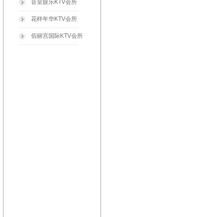
音皇娱乐KTV会所
花样年华KTV会所
佰丽宫国际KTV会所