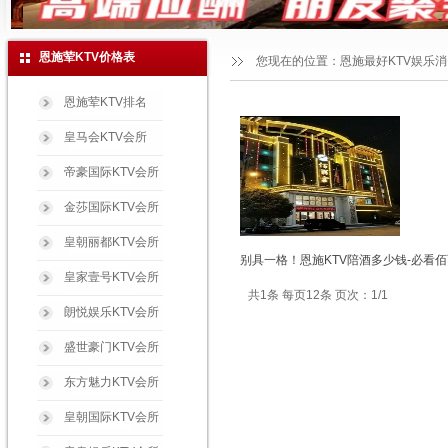
恩施荤KTV价格表
您现在的位置：
恩施最好KTV娱乐
恩施荤KTV排名
皇马会KTV会所
帝豪国际KTV会所
金莎国际KTV会所
皇朝丽都KTV会所
别具一格！恩施KTV陪酒多少钱-必看
皇家壹号KTV会所
共1条 每页12条 页次：1/1
朗悦娱乐KTV会所
盛世豪门KTV会所
东方魅力KTV会所
皇朝国际KTV会所